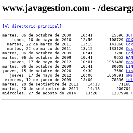
www.javagestion.com - /descarg
[Al directorio principal]
martes, 06 de octubre de 2009    10:41        15596 
3OF
    lunes, 10 de mayo de 2010    12:56       108729 
CDX
  martes, 22 de marzo de 2011    13:15       143360 
Cdx
  martes, 22 de marzo de 2011    13:15       133120 
Cdx
martes, 06 de octubre de 2009    10:41         7280 
Cod
martes, 06 de octubre de 2009    10:41         9652 
EAN
   jueves, 17 de mayo de 2012    10:01      1953488 
eas
martes, 06 de octubre de 2009    10:41        80008 
LIN
jueves, 15 de octubre de 2020     9:30         7680 
Lis
   jueves, 17 de mayo de 2012    10:00      1659591 
sMs
 viernes, 12 de junio de 2009    13:00        78336 
tel
martes, 20 de septiembre de 2011    14:13        71168 
martes, 20 de septiembre de 2011    14:13       200704 
miércoles, 27 de agosto de 2014    13:26      1237998 
T